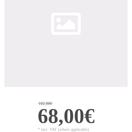
102,00€
68,00€
* incl. VAT (where applicable)