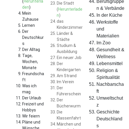
(
Herunterla
Berufsgruppe
Die Stadt
den
)
n & Verbände
(
Herunterlade
Mein
In der Küche
n
)
Zuhause
das
Werkstoffe
Lernen
Kinderzimmer
und
Der
Länder &
Materialien
Deutschkur
Städte
Im Zoo
s
Studium &
Der Alltag
Gesundheit &
Ausbildung
Tage,
Wellness
Ein neuer Job
Wochen,
Lebensmittel
Der
Monate
Kindergarten
Religion &
Freundscha
Am Strand
Spiritualität
ft
Im Verein
Nachbarscha
Was ich
Der
ft
mag
Führerschein
Der Urlaub
Umweltschut
Der
Freizeit und
z
Bücherwurm
Hobbys
Geschichte
Die
Wir feiern
Klassenfahrt
Deutschland
Pläne und
Märchen und
s
Wünsche